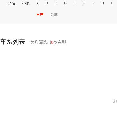
不限
A
B
C
D
E
F
G
H
I
品牌：
日产
荣威
车系列表
为您筛选出
0
款车型
哎