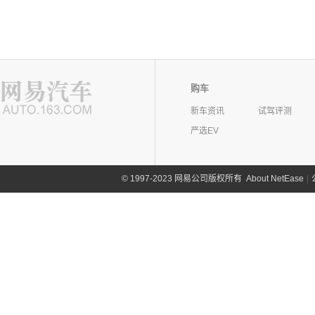
购车
新车资讯
试驾评测
严选EV
©
1997-2023 网易公司版权所有
About NetEase
|