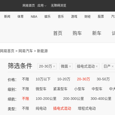
网易首页
应用
无障碍浏览
新闻
体育
NBA
娱乐
音乐
游戏
财经
股票
汽
首页
购车
新车
网易首页
>
网易汽车
> 新能源
筛选条件
20-30万
×
微面
×
插电式混动
×
日产
×
不限
10万以下
10-20万
20-30万
30-50万
价格：
不限
微型车
紧凑型车
小型车
中型车
中
级别：
不限
100-200公里
200-300公里
300-400公里
续航：
不限
纯电动
插电式混动
增程式电动
类型：