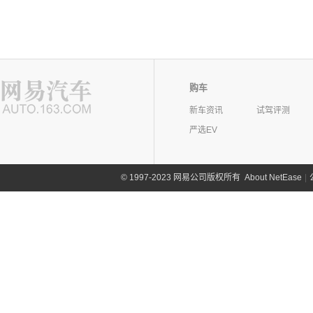
购车
新车资讯
试驾评测
严选EV
©
1997-2023 网易公司版权所有
About NetEase
|