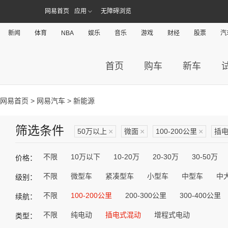
网易首页
应用
无障碍浏览
新闻
体育
NBA
娱乐
音乐
游戏
财经
股票
汽
首页
购车
新车
网易首页
>
网易汽车
> 新能源
筛选条件
50万以上
×
微面
×
100-200公里
×
插
不限
10万以下
10-20万
20-30万
30-50万
价格：
不限
微型车
紧凑型车
小型车
中型车
中
级别：
不限
100-200公里
200-300公里
300-400公里
续航：
不限
纯电动
插电式混动
增程式电动
类型：