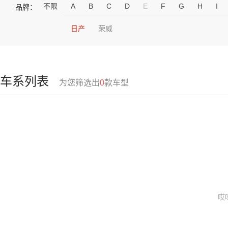
不限
A
B
C
D
E
F
G
H
I
品牌：
日产
荣威
车系列表
为您筛选出
0
款车型
哎