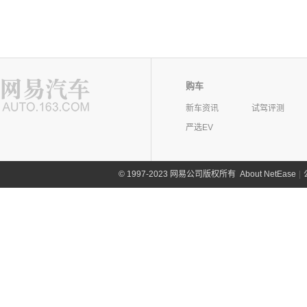
购车
新车资讯
试驾评测
严选EV
©
1997-2023 网易公司版权所有
About NetEase
|