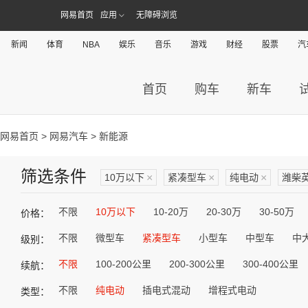
网易首页
应用
无障碍浏览
新闻
体育
NBA
娱乐
音乐
游戏
财经
股票
汽
首页
购车
新车
网易首页
>
网易汽车
> 新能源
筛选条件
10万以下
×
紧凑型车
×
纯电动
×
潍柴
不限
10万以下
10-20万
20-30万
30-50万
价格：
不限
微型车
紧凑型车
小型车
中型车
中
级别：
不限
100-200公里
200-300公里
300-400公里
续航：
不限
纯电动
插电式混动
增程式电动
类型：