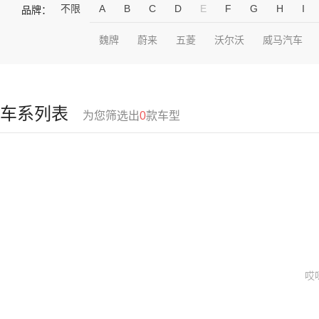
不限
A
B
C
D
E
F
G
H
I
品牌：
魏牌
蔚来
五菱
沃尔沃
威马汽车
车系列表
为您筛选出
0
款车型
哎