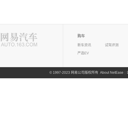
购车
新车资讯
试驾评测
严选EV
©
1997-2023 网易公司版权所有
About NetEase
|