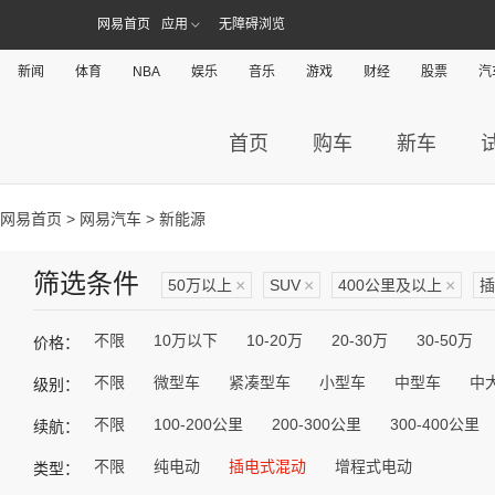
网易首页
应用
无障碍浏览
新闻
体育
NBA
娱乐
音乐
游戏
财经
股票
汽
首页
购车
新车
网易首页
>
网易汽车
> 新能源
筛选条件
50万以上
×
SUV
×
400公里及以上
×
插
不限
10万以下
10-20万
20-30万
30-50万
价格：
不限
微型车
紧凑型车
小型车
中型车
中
级别：
不限
100-200公里
200-300公里
300-400公里
续航：
不限
纯电动
插电式混动
增程式电动
类型：