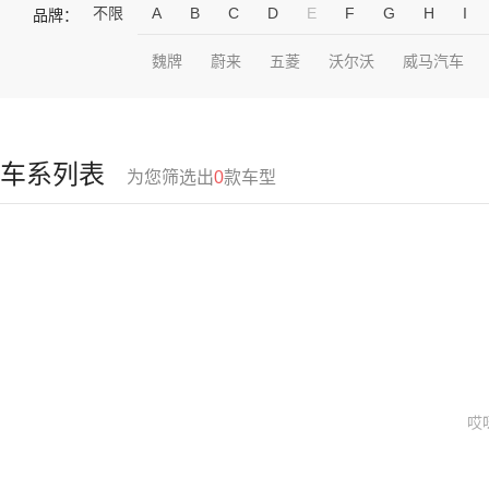
不限
A
B
C
D
E
F
G
H
I
品牌：
魏牌
蔚来
五菱
沃尔沃
威马汽车
车系列表
为您筛选出
0
款车型
哎