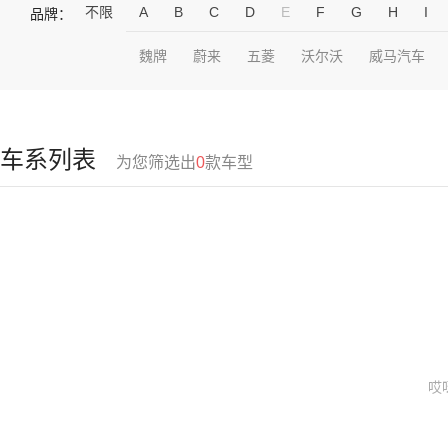
不限
A
B
C
D
E
F
G
H
I
品牌：
魏牌
蔚来
五菱
沃尔沃
威马汽车
车系列表
为您筛选出
0
款车型
哎