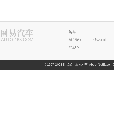
购车
新车资讯
试驾评测
严选EV
©
1997-2023 网易公司版权所有
About NetEase
|