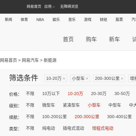
网易首页
应用
无障碍浏览
新闻
体育
NBA
娱乐
音乐
游戏
财经
股票
汽
首页
购车
新车
网易首页
>
网易汽车
> 新能源
筛选条件
10-20万
×
小型车
×
200-300公里
×
增
不限
10万以下
10-20万
20-30万
30-50万
价格：
不限
微型车
紧凑型车
小型车
中型车
中
级别：
不限
100-200公里
200-300公里
300-400公里
续航：
不限
纯电动
插电式混动
增程式电动
类型：