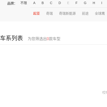
不限
A
B
C
D
E
F
G
H
I
品牌：
起亚
奇瑞
奇瑞新能源
前途
全球鹰
车系列表
为您筛选出
0
款车型
哎