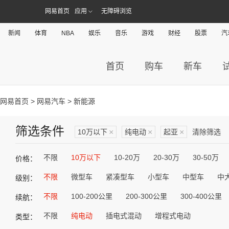
网易首页
应用
无障碍浏览
新闻
体育
NBA
娱乐
音乐
游戏
财经
股票
汽
首页
购车
新车
网易首页
>
网易汽车
> 新能源
筛选条件
10万以下
×
纯电动
×
起亚
×
清除筛选
不限
10万以下
10-20万
20-30万
30-50万
价格：
不限
微型车
紧凑型车
小型车
中型车
中
级别：
不限
100-200公里
200-300公里
300-400公里
续航：
不限
纯电动
插电式混动
增程式电动
类型：