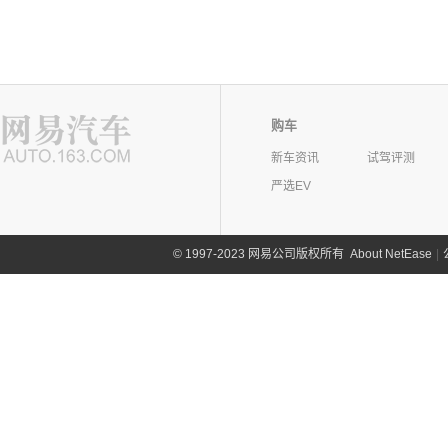
购车
新车资讯
试驾评测
严选EV
©
1997-2023 网易公司版权所有
About NetEase
|