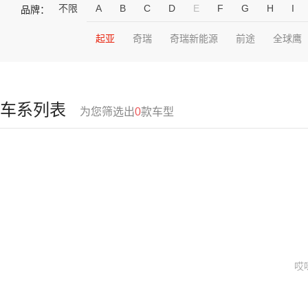
不限
A
B
C
D
E
F
G
H
I
品牌：
起亚
奇瑞
奇瑞新能源
前途
全球鹰
车系列表
为您筛选出
0
款车型
哎