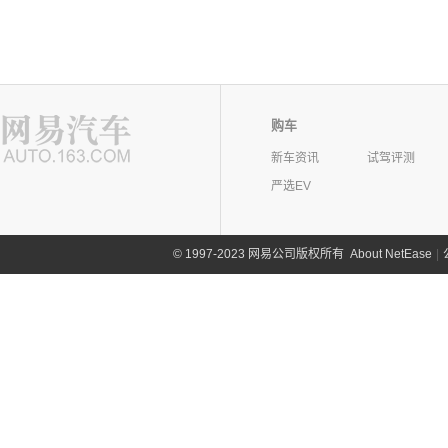
购车
新车资讯
试驾评测
严选EV
©
1997-2023 网易公司版权所有
About NetEase
|