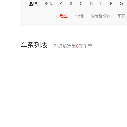
不限
A
B
C
D
E
F
G
品牌：
起亚
奇瑞
奇瑞新能源
前途
车系列表
为您筛选出
0
款车型