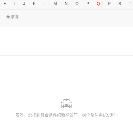
H
I
J
K
L
M
N
O
P
Q
R
S
T
全球鹰
哎呀，没找到符合条件的新能源车，换个条件再试试吧~