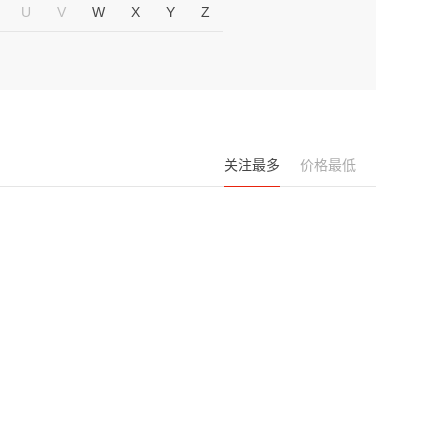
U
V
W
X
Y
Z
关注最多
价格最低