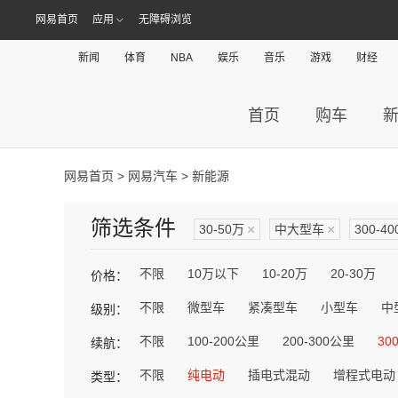
网易首页
应用
无障碍浏览
新闻
体育
NBA
娱乐
音乐
游戏
财经
首页
购车
网易首页
>
网易汽车
> 新能源
筛选条件
30-50万
×
中大型车
×
300-4
不限
10万以下
10-20万
20-30万
价格：
不限
微型车
紧凑型车
小型车
中
级别：
不限
100-200公里
200-300公里
30
续航：
不限
纯电动
插电式混动
增程式电动
类型：