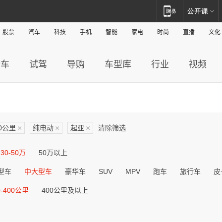
股票
汽车
科技
手机
智能
家电
时尚
直播
文化
新车
试驾
导购
车型库
行业
视频
00公里
×
纯电动
×
起亚
×
清除筛选
30-50万
50万以上
型车
中大型车
豪华车
SUV
MPV
跑车
旅行车
皮
0-400公里
400公里及以上