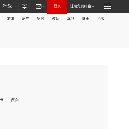
登录
注册免费邮箱
旅游
房产
家居
教育
本地
健康
艺术
卡
微面