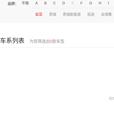
不限
A
B
C
D
E
F
G
H
I
品牌：
起亚
奇瑞
奇瑞新能源
前途
全球鹰
车系列表
为您筛选出
0
款车型
哎