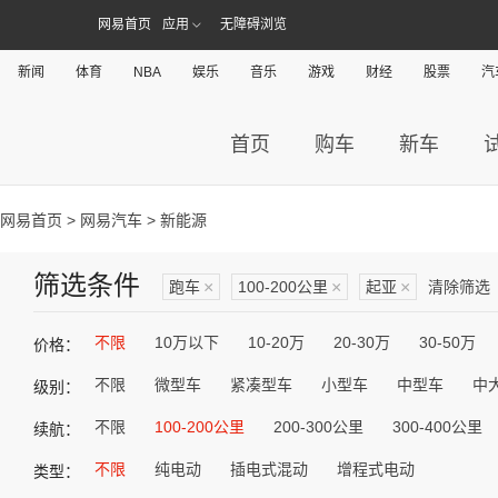
网易首页
应用
无障碍浏览
新闻
体育
NBA
娱乐
音乐
游戏
财经
股票
汽
首页
购车
新车
网易首页
>
网易汽车
> 新能源
筛选条件
跑车
×
100-200公里
×
起亚
×
清除筛选
不限
10万以下
10-20万
20-30万
30-50万
价格：
不限
微型车
紧凑型车
小型车
中型车
中
级别：
不限
100-200公里
200-300公里
300-400公里
续航：
不限
纯电动
插电式混动
增程式电动
类型：