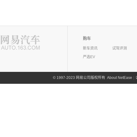
购车
新车资讯
试驾评测
严选EV
©
1997-2023 网易公司版权所有
About NetEase
|