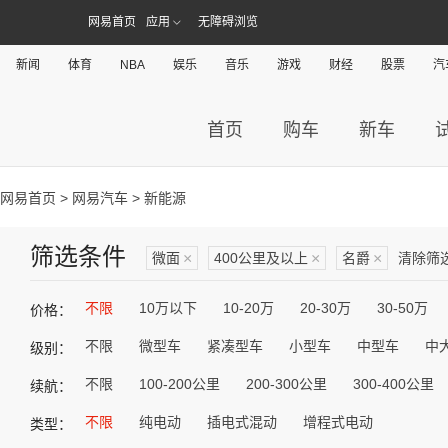
网易首页
应用
无障碍浏览
新闻
体育
NBA
娱乐
音乐
游戏
财经
股票
汽
首页
购车
新车
网易首页
>
网易汽车
> 新能源
筛选条件
微面
×
400公里及以上
×
名爵
×
清除筛
不限
10万以下
10-20万
20-30万
30-50万
价格：
不限
微型车
紧凑型车
小型车
中型车
中
级别：
不限
100-200公里
200-300公里
300-400公里
续航：
不限
纯电动
插电式混动
增程式电动
类型：