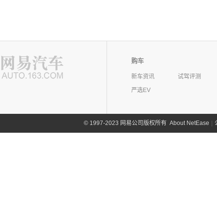
购车
新车资讯
试驾评测
严选EV
©
1997-2023 网易公司版权所有
About NetEase
|