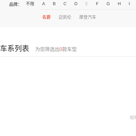
不限
A
B
C
D
E
F
G
H
I
品牌：
名爵
迈凯伦
摩登汽车
车系列表
为您筛选出
0
款车型
哎