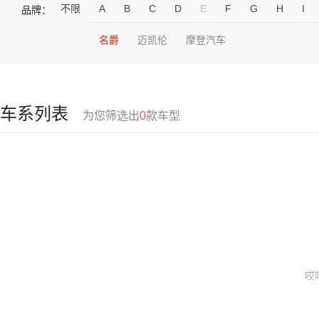
不限
A
B
C
D
E
F
G
H
I
品牌：
名爵
迈凯伦
摩登汽车
车系列表
为您筛选出
0
款车型
哎