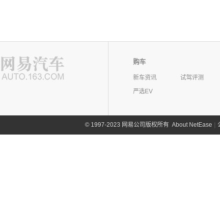
购车
新车资讯
试驾评测
严选EV
©
1997-2023 网易公司版权所有
About NetEase
|