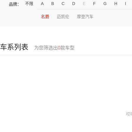
不限
A
B
C
D
E
F
G
H
I
品牌：
名爵
迈凯伦
摩登汽车
车系列表
为您筛选出
0
款车型
哎