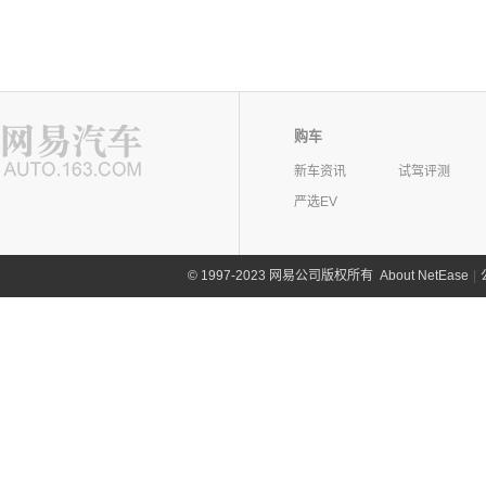
购车
新车资讯
试驾评测
严选EV
©
1997-2023 网易公司版权所有
About NetEase
|