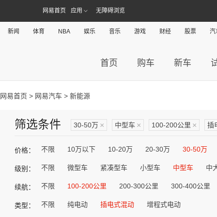
网易首页
应用
无障碍浏览
新闻
体育
NBA
娱乐
音乐
游戏
财经
股票
汽
首页
购车
新车
网易首页
>
网易汽车
> 新能源
筛选条件
30-50万
×
中型车
×
100-200公里
×
插
不限
10万以下
10-20万
20-30万
30-50万
价格：
不限
微型车
紧凑型车
小型车
中型车
中
级别：
不限
100-200公里
200-300公里
300-400公里
续航：
不限
纯电动
插电式混动
增程式电动
类型：