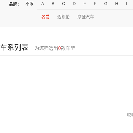
不限
A
B
C
D
E
F
G
H
I
品牌：
名爵
迈凯伦
摩登汽车
车系列表
为您筛选出
0
款车型
哎