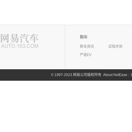
购车
新车资讯
试驾评测
严选EV
©
1997-2023 网易公司版权所有
About NetEase
|