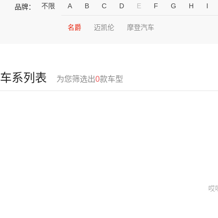
不限
A
B
C
D
E
F
G
H
I
品牌：
名爵
迈凯伦
摩登汽车
车系列表
为您筛选出
0
款车型
哎