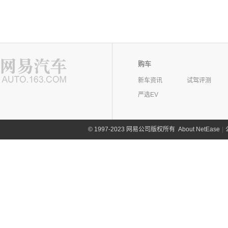
购车
新车资讯
试驾评测
严选EV
©
1997-2023 网易公司版权所有
About NetEase
|