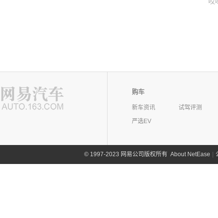
哎
购车
新车资讯
试驾评测
严选EV
©
1997-2023 网易公司版权所有
About NetEase
|