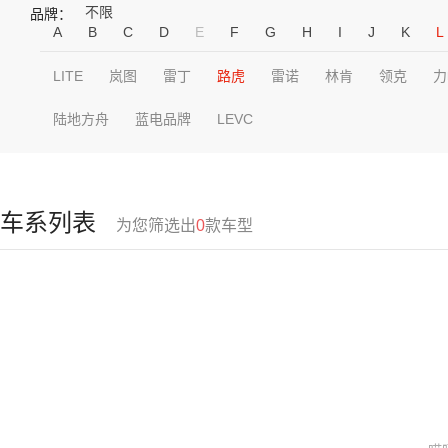
不限
品牌：
A
B
C
D
E
F
G
H
I
J
K
L
LITE
岚图
雷丁
路虎
雷诺
林肯
领克
力
陆地方舟
蓝电品牌
LEVC
车系列表
为您筛选出
0
款车型