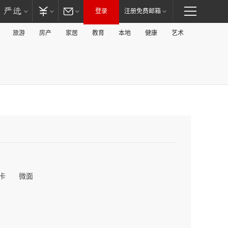
登录
注册免费邮箱
旅游
房产
家居
教育
本地
健康
艺术
卡
微面