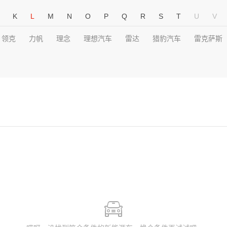
K
L
M
N
O
P
Q
R
S
T
U
V
领克
力帆
理念
理想汽车
雷达
猎豹汽车
雷克萨斯