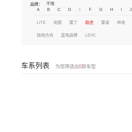
不限
品牌：
A
B
C
D
E
F
G
H
I
J
LITE
岚图
雷丁
路虎
雷诺
林肯
陆地方舟
蓝电品牌
LEVC
车系列表
为您筛选出
0
款车型