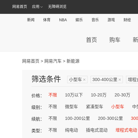
网易首页
应用
无障碍浏览
新闻
体育
NBA
娱乐
音乐
游戏
财经
首页
购车
网易首页
>
网易汽车
> 新能源
筛选条件
小型车
×
300-400公里
×
增程
不限
10万以下
10-20万
20-30万
价格：
不限
微型车
紧凑型车
小型车
中
级别：
不限
100-200公里
200-300公里
30
续航：
不限
纯电动
插电式混动
增程式电动
类型：