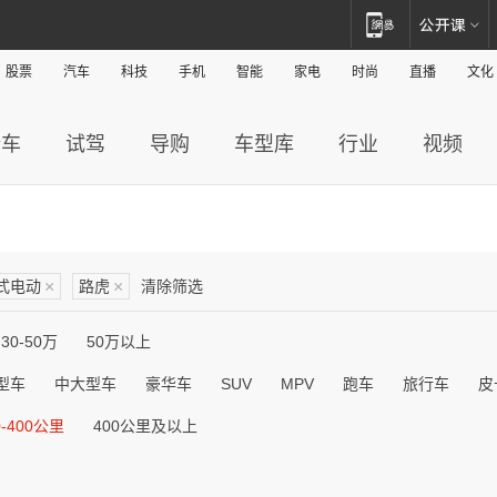
股票
汽车
科技
手机
智能
家电
时尚
直播
文化
新车
试驾
导购
车型库
行业
视频
式电动
×
路虎
×
清除筛选
30-50万
50万以上
型车
中大型车
豪华车
SUV
MPV
跑车
旅行车
皮
0-400公里
400公里及以上