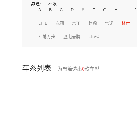
不限
品牌：
A
B
C
D
E
F
G
H
I
J
LITE
岚图
雷丁
路虎
雷诺
林肯
陆地方舟
蓝电品牌
LEVC
车系列表
为您筛选出
0
款车型