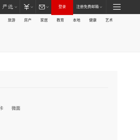
登录
注册免费邮箱
旅游
房产
家居
教育
本地
健康
艺术
卡
微面