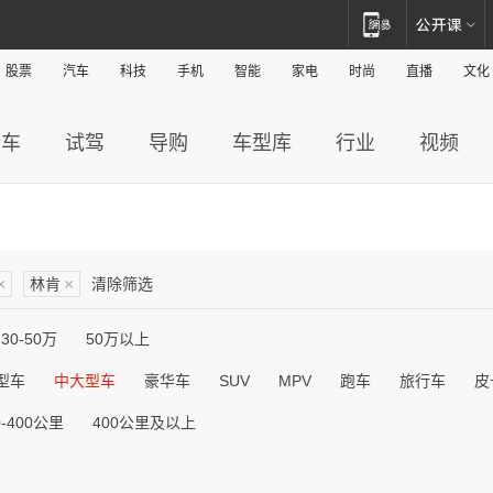
股票
汽车
科技
手机
智能
家电
时尚
直播
文化
新车
试驾
导购
车型库
行业
视频
×
林肯
×
清除筛选
30-50万
50万以上
型车
中大型车
豪华车
SUV
MPV
跑车
旅行车
皮
0-400公里
400公里及以上