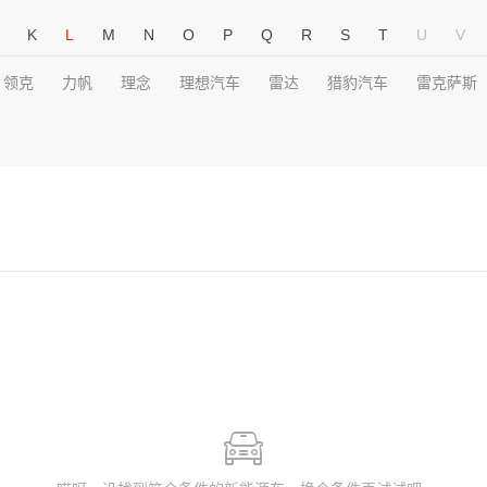
K
L
M
N
O
P
Q
R
S
T
U
V
领克
力帆
理念
理想汽车
雷达
猎豹汽车
雷克萨斯