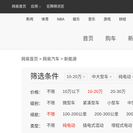
网易首页
应用
无障碍浏览
新闻
体育
NBA
娱乐
音乐
游戏
财经
首页
购车
网易首页
>
网易汽车
> 新能源
筛选条件
10-20万
×
中大型车
×
纯电动
不限
10万以下
10-20万
20-30万
价格：
不限
微型车
紧凑型车
小型车
中
级别：
不限
100-200公里
200-300公里
30
续航：
不限
纯电动
插电式混动
增程式电动
类型：