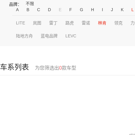
不限
品牌：
A
B
C
D
E
F
G
H
I
J
K
L
LITE
岚图
雷丁
路虎
雷诺
林肯
领克
力
陆地方舟
蓝电品牌
LEVC
车系列表
为您筛选出
0
款车型