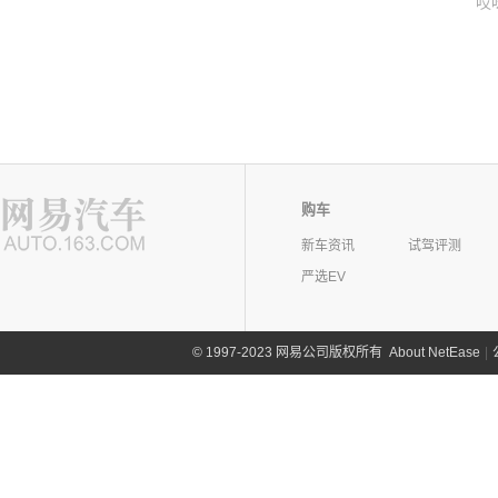
哎
购车
新车资讯
试驾评测
严选EV
©
1997-2023 网易公司版权所有
About NetEase
|