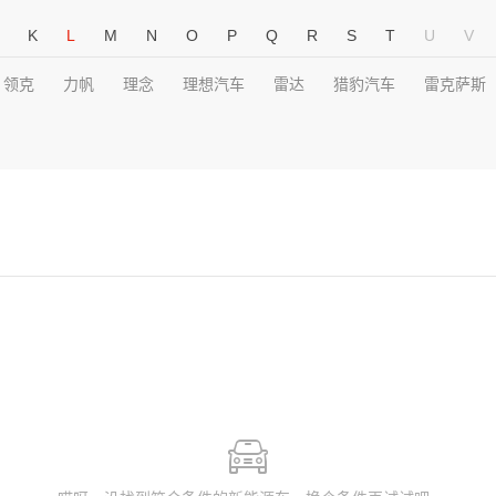
K
L
M
N
O
P
Q
R
S
T
U
V
领克
力帆
理念
理想汽车
雷达
猎豹汽车
雷克萨斯