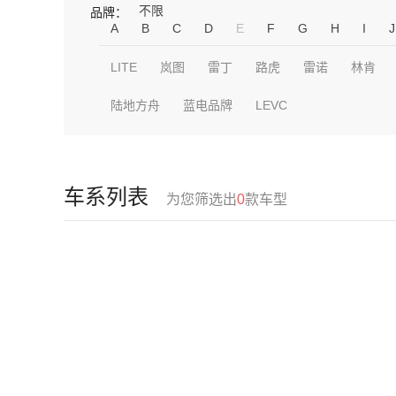
不限
品牌：
A
B
C
D
E
F
G
H
I
J
LITE
岚图
雷丁
路虎
雷诺
林肯
陆地方舟
蓝电品牌
LEVC
车系列表
为您筛选出
0
款车型