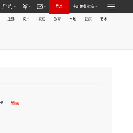
登录
注册免费邮箱
旅游
房产
家居
教育
本地
健康
艺术
卡
微面