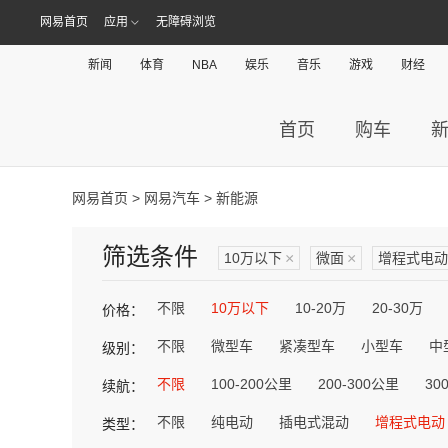
网易首页
应用
无障碍浏览
新闻
体育
NBA
娱乐
音乐
游戏
财经
首页
购车
网易首页
>
网易汽车
> 新能源
筛选条件
10万以下
×
微面
×
增程式电动
不限
10万以下
10-20万
20-30万
价格：
不限
微型车
紧凑型车
小型车
中
级别：
不限
100-200公里
200-300公里
30
续航：
不限
纯电动
插电式混动
增程式电动
类型：