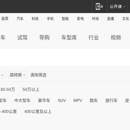
股票
汽车
科技
手机
智能
家电
时尚
直播
文化
新车
试驾
导购
车型库
行业
视频
×
路特斯
×
清除筛选
30-50万
50万以上
型车
中大型车
豪华车
SUV
MPV
跑车
旅行车
皮
0-400公里
400公里及以上