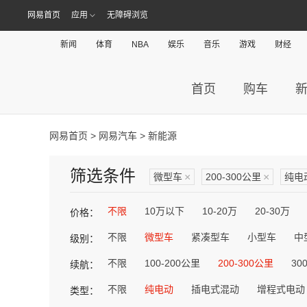
网易首页
应用
无障碍浏览
新闻
体育
NBA
娱乐
音乐
游戏
财经
首页
购车
网易首页
>
网易汽车
> 新能源
筛选条件
微型车
×
200-300公里
×
纯电
不限
10万以下
10-20万
20-30万
价格：
不限
微型车
紧凑型车
小型车
中
级别：
不限
100-200公里
200-300公里
30
续航：
不限
纯电动
插电式混动
增程式电动
类型：