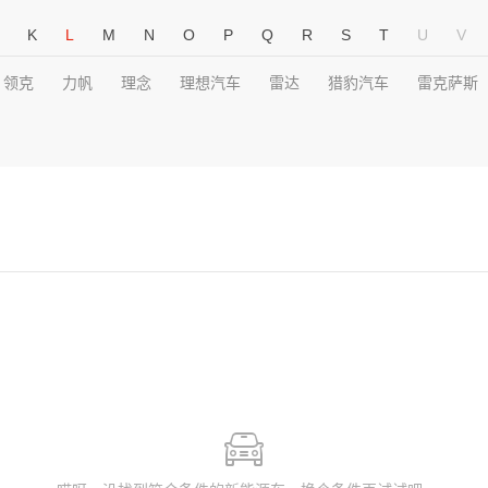
K
L
M
N
O
P
Q
R
S
T
U
V
领克
力帆
理念
理想汽车
雷达
猎豹汽车
雷克萨斯