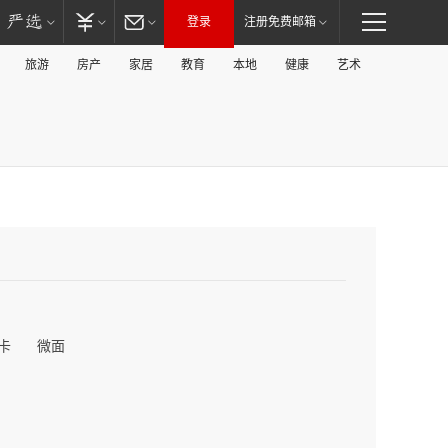
登录
注册免费邮箱
旅游
房产
家居
教育
本地
健康
艺术
卡
微面