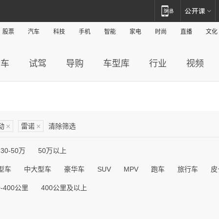
股票
汽车
科技
手机
智能
家电
时尚
直播
文化
新车
试驾
导购
车型库
行业
视频
动
×
雷诺
×
清除筛选
30-50万
50万以上
型车
中大型车
豪华车
SUV
MPV
跑车
旅行车
皮
0-400公里
400公里及以上