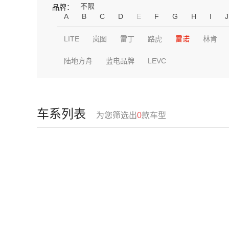
不限
品牌：
A
B
C
D
E
F
G
H
I
J
LITE
岚图
雷丁
路虎
雷诺
林肯
陆地方舟
蓝电品牌
LEVC
车系列表
为您筛选出
0
款车型