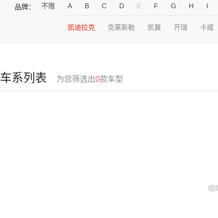
不限
A
B
C
D
E
F
G
H
I
品牌：
凯迪拉克
克莱斯勒
凯翼
开瑞
卡威
车系列表
为您筛选出
0
款车型
哎