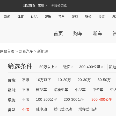
网易首页
应用
无障碍浏览
新闻
体育
NBA
娱乐
音乐
游戏
财经
股票
汽
首页
购车
新车
网易首页
>
网易汽车
> 新能源
筛选条件
50万以上
×
微面
×
300-400公里
×
凯
不限
10万以下
10-20万
20-30万
30-50万
价格：
不限
微型车
紧凑型车
小型车
中型车
中
级别：
不限
100-200公里
200-300公里
300-400公里
续航：
不限
纯电动
插电式混动
增程式电动
类型：