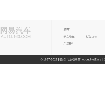
购车
新车资讯
试驾评测
严选EV
©
1997-2023 网易公司版权所有
About NetEase
|