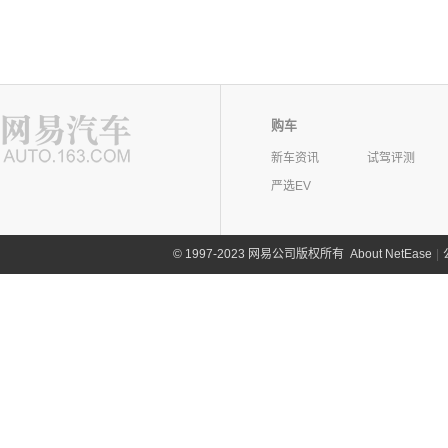
购车
新车资讯
试驾评测
严选EV
©
1997-2023 网易公司版权所有
About NetEase
|