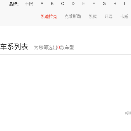
不限
A
B
C
D
E
F
G
H
I
品牌：
凯迪拉克
克莱斯勒
凯翼
开瑞
卡威
车系列表
为您筛选出
0
款车型
哎