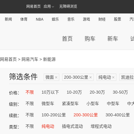
网易首页
应用
无障碍浏览
新闻
体育
NBA
娱乐
音乐
游戏
财经
股票
汽
首页
购车
新车
网易首页
>
网易汽车
> 新能源
筛选条件
微面
×
200-300公里
×
纯电动
×
凯迪拉
不限
10万以下
10-20万
20-30万
30-50万
价格：
不限
微型车
紧凑型车
小型车
中型车
中
级别：
不限
100-200公里
200-300公里
300-400公里
续航：
不限
纯电动
插电式混动
增程式电动
类型：