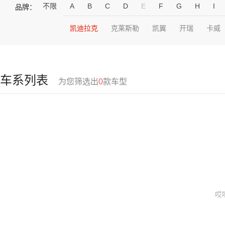
不限
A
B
C
D
E
F
G
H
I
品牌：
凯迪拉克
克莱斯勒
凯翼
开瑞
卡威
车系列表
为您筛选出
0
款车型
哎