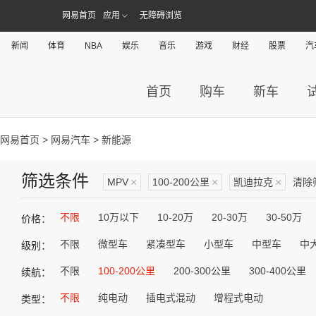
网易首页
应用
无障碍浏览
新闻
体育
NBA
娱乐
音乐
游戏
财经
股票
汽
首页
购车
新车
网易首页
>
网易汽车
> 新能源
筛选条件
MPV
×
100-200公里
×
凯迪拉克
×
清除
不限
10万以下
10-20万
20-30万
30-50万
价格：
不限
微型车
紧凑型车
小型车
中型车
中
级别：
不限
100-200公里
200-300公里
300-400公里
续航：
不限
纯电动
插电式混动
增程式电动
类型：