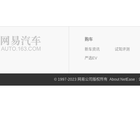
购车
新车资讯
试驾评测
严选EV
©
1997-2023 网易公司版权所有
About NetEase
|