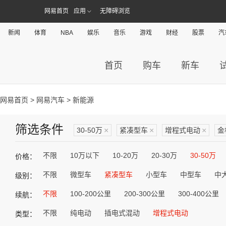
网易首页
应用
无障碍浏览
新闻
体育
NBA
娱乐
音乐
游戏
财经
股票
汽
首页
购车
新车
网易首页
>
网易汽车
> 新能源
筛选条件
30-50万
×
紧凑型车
×
增程式电动
×
金
不限
10万以下
10-20万
20-30万
30-50万
价格：
不限
微型车
紧凑型车
小型车
中型车
中
级别：
不限
100-200公里
200-300公里
300-400公里
续航：
不限
纯电动
插电式混动
增程式电动
类型：