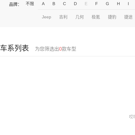
不限
A
B
C
D
E
F
G
H
I
品牌：
Jeep
吉利
几何
极氪
捷豹
捷途
车系列表
为您筛选出
0
款车型
哎