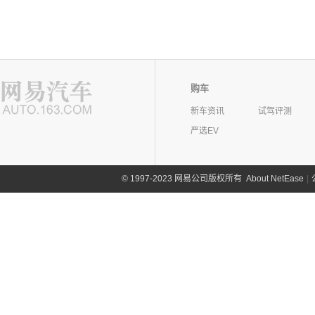
购车
新车资讯
试驾评测
严选EV
©
1997-2023 网易公司版权所有
About NetEase
|