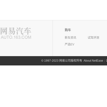
购车
新车资讯
试驾评测
严选EV
©
1997-2023 网易公司版权所有
About NetEase
|