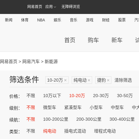
网易首页
应用
无障碍浏览
新闻
体育
NBA
娱乐
音乐
游戏
财经
股票
汽
首页
购车
新车
网易首页
>
网易汽车
> 新能源
筛选条件
10-20万
×
纯电动
×
捷豹
×
清除筛选
不限
10万以下
10-20万
20-30万
30-50万
价格：
不限
微型车
紧凑型车
小型车
中型车
中
级别：
不限
100-200公里
200-300公里
300-400公里
续航：
不限
纯电动
插电式混动
增程式电动
类型：