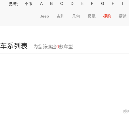
不限
A
B
C
D
E
F
G
H
I
品牌：
Jeep
吉利
几何
极氪
捷豹
捷途
车系列表
为您筛选出
0
款车型
哎