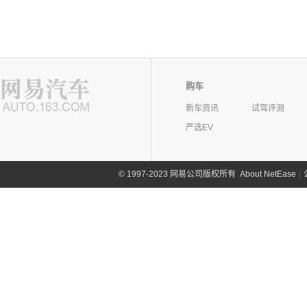
购车
新车资讯
试驾评测
严选EV
©
1997-2023 网易公司版权所有
About NetEase
|