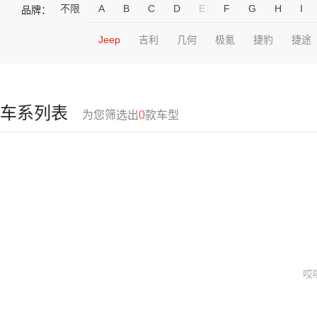
不限
A
B
C
D
E
F
G
H
I
品牌：
Jeep
吉利
几何
极氪
捷豹
捷途
车系列表
为您筛选出
0
款车型
哎