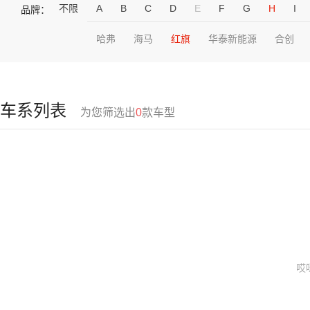
不限
A
B
C
D
E
F
G
H
I
品牌：
哈弗
海马
红旗
华泰新能源
合创
车系列表
为您筛选出
0
款车型
哎