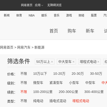
网易首页
应用
无障碍浏览
新闻
体育
NBA
娱乐
音乐
游戏
财经
股票
汽
首页
购车
新车
网易首页
>
网易汽车
> 新能源
筛选条件
50万以上
×
中大型车
×
增程式电动
×
不限
10万以下
10-20万
20-30万
30-50万
价格：
不限
微型车
紧凑型车
小型车
中型车
中
级别：
不限
100-200公里
200-300公里
300-400公里
续航：
不限
纯电动
插电式混动
增程式电动
类型：