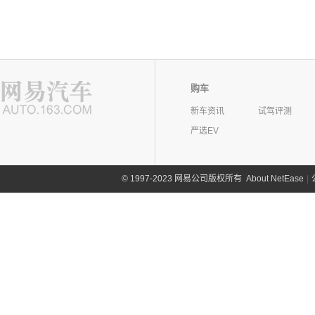
购车
新车资讯
试驾评测
严选EV
©
1997-2023 网易公司版权所有
About NetEase
|