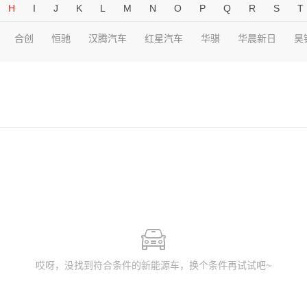
H
I
J
K
L
M
N
O
P
Q
R
S
T
合创
恒驰
汉腾汽车
红星汽车
华骐
华晨新日
昊
哎呀，没找到符合条件的新能源车，换个条件再试试吧~