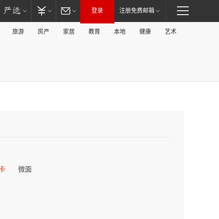
登录
注册免费邮箱
旅游
房产
家居
教育
本地
健康
艺术
卡
微面