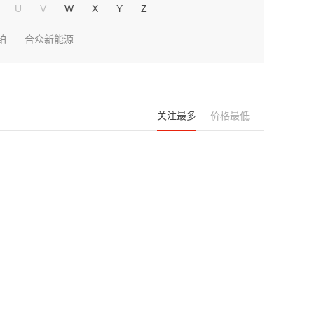
U
V
W
X
Y
Z
铂
合众新能源
关注最多
价格最低