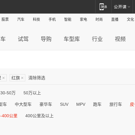
股票
汽车
科技
手机
智能
家电
时尚
直播
文化
新车
试驾
导购
车型库
行业
视频
里
×
红旗
×
清除筛选
30-50万
50万以上
型车
中大型车
豪华车
SUV
MPV
跑车
旅行车
皮
0-400公里
400公里及以上