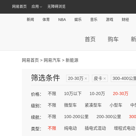
网易首页
应用
无障碍浏览
新闻
体育
NBA
娱乐
音乐
游戏
财经
首页
购车
网易首页
>
网易汽车
> 新能源
筛选条件
20-30万
×
皮卡
×
300-400公
不限
10万以下
10-20万
20-30万
价格：
不限
微型车
紧凑型车
小型车
中
级别：
不限
100-200公里
200-300公里
30
续航：
不限
纯电动
插电式混动
增程式电动
类型：