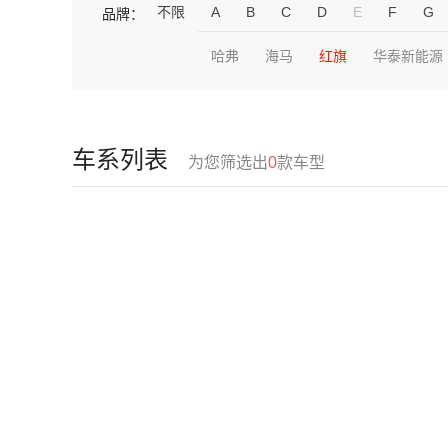
不限
A
B
C
D
E
F
G
品牌：
哈弗
海马
红旗
华泰新能源
车系列表
为您筛选出
0
款车型