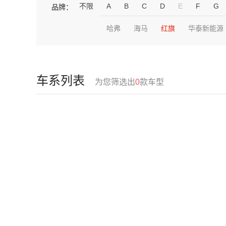
不限
A
B
C
D
E
F
G
品牌：
哈弗
海马
红旗
华泰新能源
车系列表
为您筛选出
0
款车型