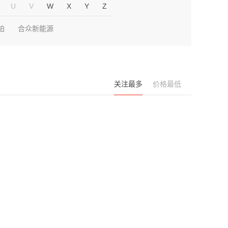
U
V
W
X
Y
Z
铂
合众新能源
关注最多
价格最低