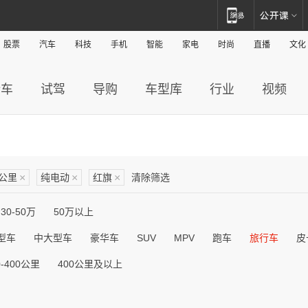
股票
汽车
科技
手机
智能
家电
时尚
直播
文化
新车
试驾
导购
车型库
行业
视频
0公里
×
纯电动
×
红旗
×
清除筛选
30-50万
50万以上
型车
中大型车
豪华车
SUV
MPV
跑车
旅行车
皮
0-400公里
400公里及以上