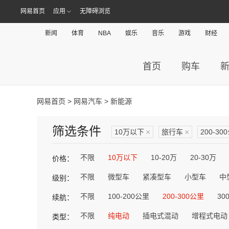
网易首页
应用
无障碍浏览
新闻
体育
NBA
娱乐
音乐
游戏
财经
首页
购车
网易首页
>
网易汽车
> 新能源
筛选条件
10万以下
×
旅行车
×
200-30
不限
10万以下
10-20万
20-30万
价格：
不限
微型车
紧凑型车
小型车
中
级别：
不限
100-200公里
200-300公里
30
续航：
不限
纯电动
插电式混动
增程式电动
类型：