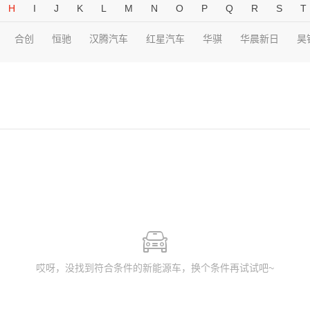
H
I
J
K
L
M
N
O
P
Q
R
S
T
合创
恒驰
汉腾汽车
红星汽车
华骐
华晨新日
昊
哎呀，没找到符合条件的新能源车，换个条件再试试吧~