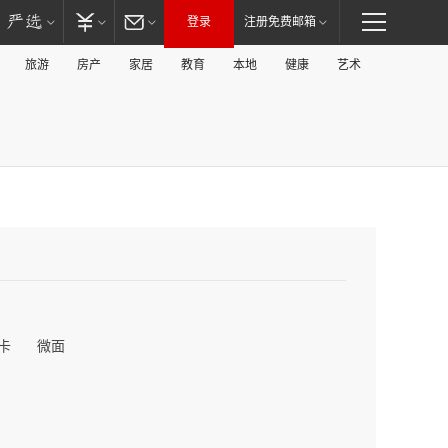
登录
注册免费邮箱
旅游
房产
家居
教育
本地
健康
艺术
卡
微面