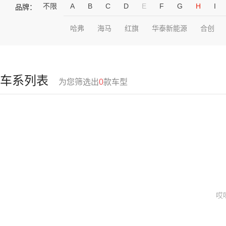
不限
A
B
C
D
E
F
G
H
I
品牌：
哈弗
海马
红旗
华泰新能源
合创
车系列表
为您筛选出
0
款车型
哎