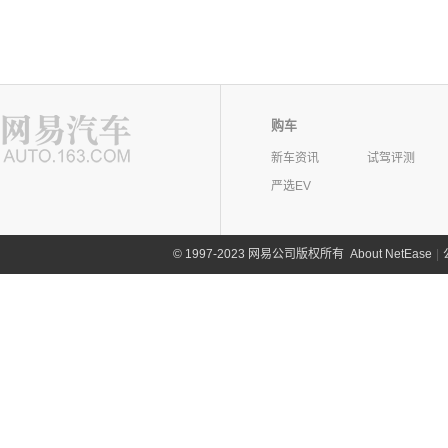
购车
新车资讯
试驾评测
严选EV
©
1997-2023 网易公司版权所有
About NetEase
|