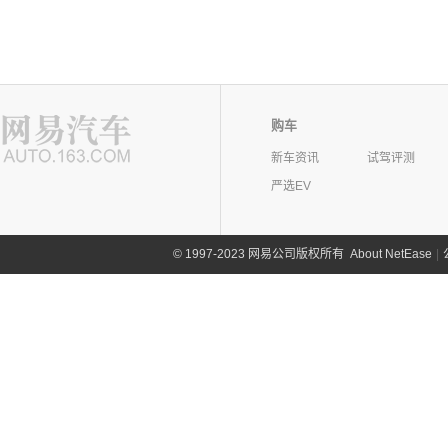
购车
新车资讯
试驾评测
严选EV
©
1997-2023 网易公司版权所有
About NetEase
|