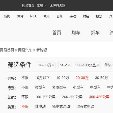
网易首页
应用
无障碍浏览
新闻
体育
NBA
娱乐
音乐
游戏
财经
股票
汽
首页
购车
新车
网易首页
>
网易汽车
> 新能源
筛选条件
20-30万
×
SUV
×
300-400公里
×
华骐
不限
10万以下
10-20万
20-30万
30-50万
价格：
不限
微型车
紧凑型车
小型车
中型车
中
级别：
不限
100-200公里
200-300公里
300-400公里
续航：
不限
纯电动
插电式混动
增程式电动
类型：