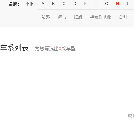
不限
A
B
C
D
E
F
G
H
I
品牌：
哈弗
海马
红旗
华泰新能源
合创
车系列表
为您筛选出
0
款车型
哎