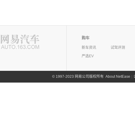
购车
新车资讯
试驾评测
严选EV
©
1997-2023 网易公司版权所有
About NetEase
|