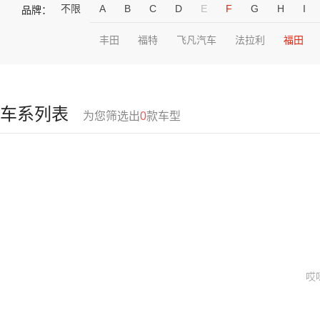
不限
A
B
C
D
E
F
G
H
I
品牌：
丰田
福特
飞凡汽车
法拉利
福田
车系列表
为您筛选出
0
款车型
哎