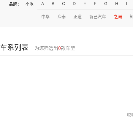
不限
A
B
C
D
E
F
G
H
I
品牌：
中华
众泰
正道
智己汽车
之诺
车系列表
为您筛选出
0
款车型
哎