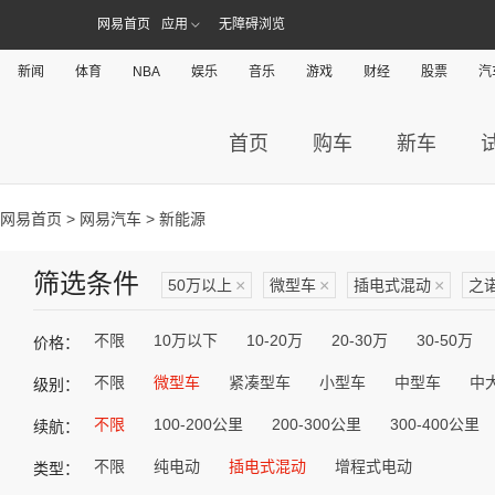
网易首页
应用
无障碍浏览
新闻
体育
NBA
娱乐
音乐
游戏
财经
股票
汽
首页
购车
新车
网易首页
>
网易汽车
> 新能源
筛选条件
50万以上
×
微型车
×
插电式混动
×
之
不限
10万以下
10-20万
20-30万
30-50万
价格：
不限
微型车
紧凑型车
小型车
中型车
中
级别：
不限
100-200公里
200-300公里
300-400公里
续航：
不限
纯电动
插电式混动
增程式电动
类型：