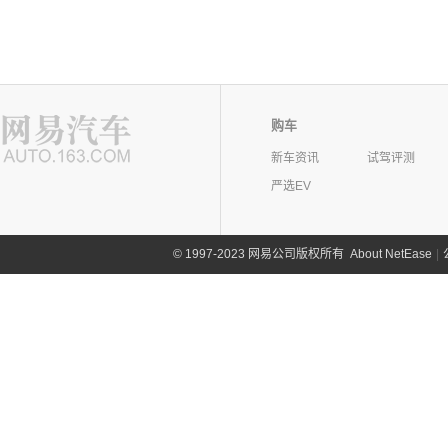
购车
新车资讯
试驾评测
严选EV
©
1997-2023 网易公司版权所有
About NetEase
|