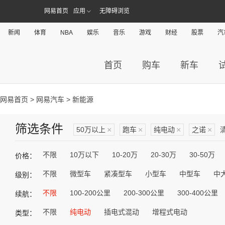
网易首页
应用
无障碍浏览
新闻
体育
NBA
娱乐
音乐
游戏
财经
股票
汽
首页
购车
新车
网易首页
>
网易汽车
> 新能源
筛选条件
50万以上
×
跑车
×
纯电动
×
之诺
×
不限
10万以下
10-20万
20-30万
30-50万
价格：
不限
微型车
紧凑型车
小型车
中型车
中
级别：
不限
100-200公里
200-300公里
300-400公里
续航：
不限
纯电动
插电式混动
增程式电动
类型：