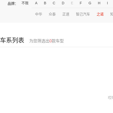
不限
A
B
C
D
E
F
G
H
I
品牌：
中华
众泰
正道
智己汽车
之诺
车系列表
为您筛选出
0
款车型
哎