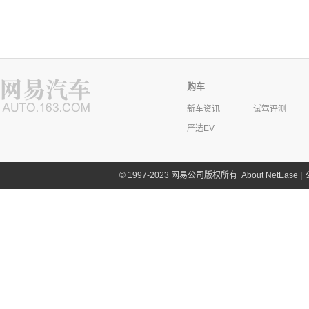
购车
新车资讯
试驾评测
严选EV
©
1997-2023 网易公司版权所有
About NetEase
|