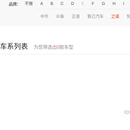
不限
A
B
C
D
E
F
G
H
I
品牌：
中华
众泰
正道
智己汽车
之诺
车系列表
为您筛选出
0
款车型
哎