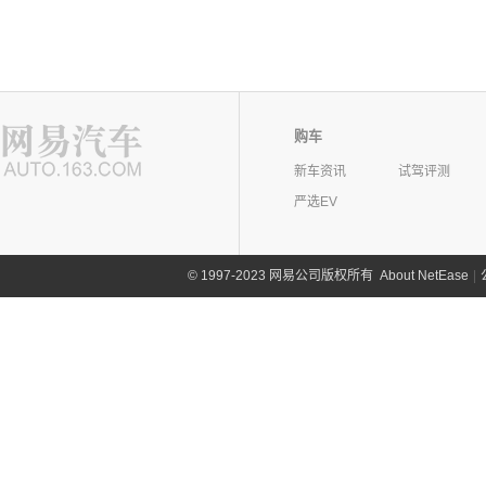
购车
新车资讯
试驾评测
严选EV
©
1997-2023 网易公司版权所有
About NetEase
|