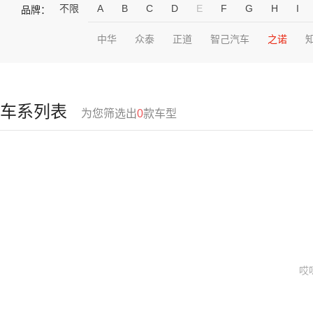
不限
A
B
C
D
E
F
G
H
I
品牌：
中华
众泰
正道
智己汽车
之诺
车系列表
为您筛选出
0
款车型
哎