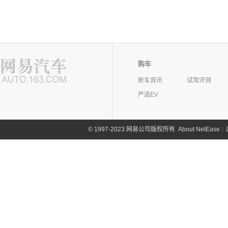
购车
新车资讯
试驾评测
严选EV
©
1997-2023 网易公司版权所有
About NetEase
|