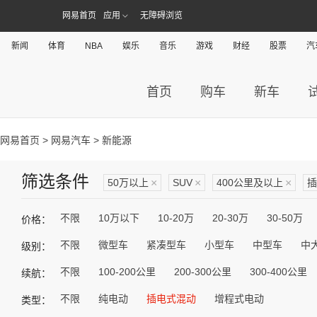
网易首页
应用
无障碍浏览
新闻
体育
NBA
娱乐
音乐
游戏
财经
股票
汽
首页
购车
新车
网易首页
>
网易汽车
> 新能源
筛选条件
50万以上
×
SUV
×
400公里及以上
×
插
不限
10万以下
10-20万
20-30万
30-50万
价格：
不限
微型车
紧凑型车
小型车
中型车
中
级别：
不限
100-200公里
200-300公里
300-400公里
续航：
不限
纯电动
插电式混动
增程式电动
类型：