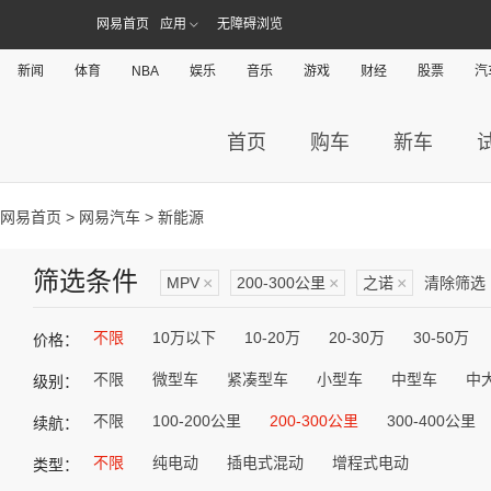
网易首页
应用
无障碍浏览
新闻
体育
NBA
娱乐
音乐
游戏
财经
股票
汽
首页
购车
新车
网易首页
>
网易汽车
> 新能源
筛选条件
MPV
×
200-300公里
×
之诺
×
清除筛选
不限
10万以下
10-20万
20-30万
30-50万
价格：
不限
微型车
紧凑型车
小型车
中型车
中
级别：
不限
100-200公里
200-300公里
300-400公里
续航：
不限
纯电动
插电式混动
增程式电动
类型：