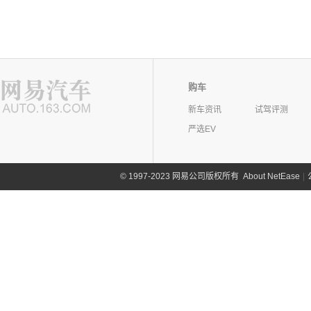
购车
新车资讯
试驾评测
严选EV
©
1997-2023 网易公司版权所有
About NetEase
|