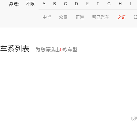
不限
A
B
C
D
E
F
G
H
I
品牌：
中华
众泰
正道
智己汽车
之诺
车系列表
为您筛选出
0
款车型
哎