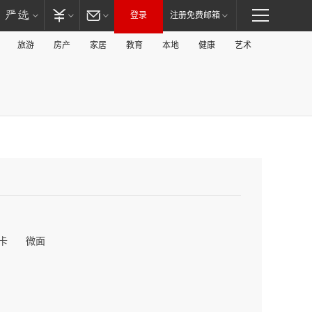
登录
注册免费邮箱
旅游
房产
家居
教育
本地
健康
艺术
卡
微面