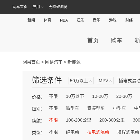
网易首页
应用
无障碍浏览
新闻
体育
NBA
娱乐
音乐
游戏
财经
首页
购车
网易首页
>
网易汽车
> 新能源
筛选条件
50万以上
×
MPV
×
插电式混
不限
10万以下
10-20万
20-30万
价格：
不限
微型车
紧凑型车
小型车
中
级别：
不限
100-200公里
200-300公里
30
续航：
不限
纯电动
插电式混动
增程式电动
类型：