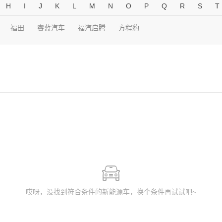
H
I
J
K
L
M
N
O
P
Q
R
S
T
福田
睿蓝汽车
福汽启腾
方程豹
哎呀，没找到符合条件的新能源车，换个条件再试试吧~