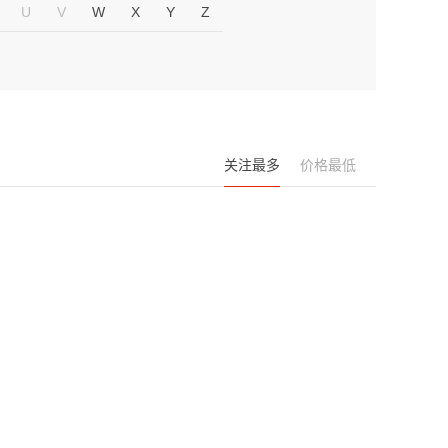
U
V
W
X
Y
Z
关注最多
价格最低