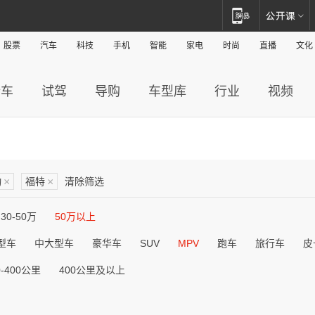
股票
汽车
科技
手机
智能
家电
时尚
直播
文化
新车
试驾
导购
车型库
行业
视频
动
×
福特
×
清除筛选
30-50万
50万以上
型车
中大型车
豪华车
SUV
MPV
跑车
旅行车
皮
0-400公里
400公里及以上