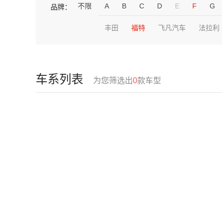
不限
A
B
C
D
E
F
G
品牌：
丰田
福特
飞凡汽车
法拉利
车系列表
为您筛选出
0
款车型