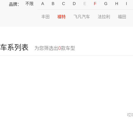
不限
A
B
C
D
E
F
G
H
I
品牌：
丰田
福特
飞凡汽车
法拉利
福田
车系列表
为您筛选出
0
款车型
哎