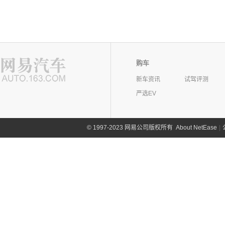
购车
新车资讯
试驾评测
严选EV
©
1997-2023 网易公司版权所有
About NetEase
|