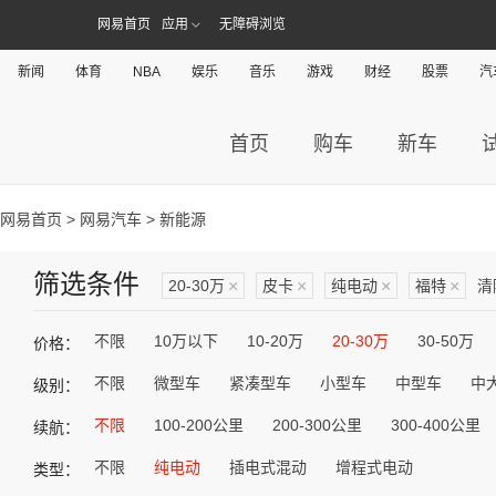
网易首页
应用
无障碍浏览
新闻
体育
NBA
娱乐
音乐
游戏
财经
股票
汽
首页
购车
新车
网易首页
>
网易汽车
> 新能源
筛选条件
20-30万
×
皮卡
×
纯电动
×
福特
×
清
不限
10万以下
10-20万
20-30万
30-50万
价格：
不限
微型车
紧凑型车
小型车
中型车
中
级别：
不限
100-200公里
200-300公里
300-400公里
续航：
不限
纯电动
插电式混动
增程式电动
类型：