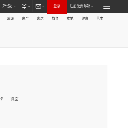
登录
注册免费邮箱
旅游
房产
家居
教育
本地
健康
艺术
卡
微面