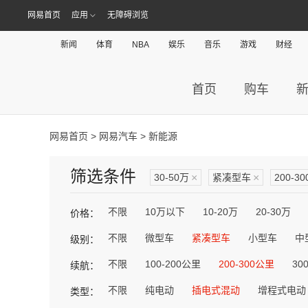
网易首页
应用
无障碍浏览
新闻
体育
NBA
娱乐
音乐
游戏
财经
首页
购车
网易首页
>
网易汽车
> 新能源
筛选条件
30-50万
×
紧凑型车
×
200-3
不限
10万以下
10-20万
20-30万
价格：
不限
微型车
紧凑型车
小型车
中
级别：
不限
100-200公里
200-300公里
30
续航：
不限
纯电动
插电式混动
增程式电动
类型：