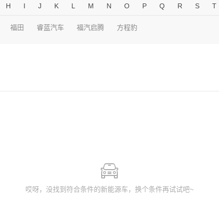
H
I
J
K
L
M
N
O
P
Q
R
S
T
福田
睿蓝汽车
福汽启腾
方程豹
哎呀，没找到符合条件的新能源车，换个条件再试试吧~