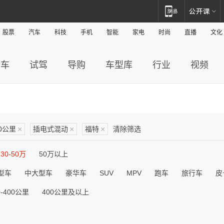
股票
汽车
科技
手机
智能
家电
时尚
直播
文化
新车
试驾
导购
车型库
行业
视频
00公里
×
插电式混动
×
福特
×
清除筛选
30-50万
50万以上
型车
中大型车
豪华车
SUV
MPV
跑车
旅行车
皮
0-400公里
400公里及以上