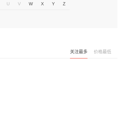
U
V
W
X
Y
Z
关注最多
价格最低