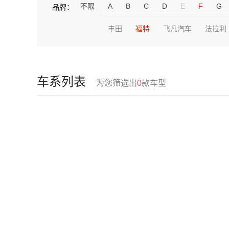
不限
A
B
C
D
E
F
G
品牌：
丰田
福特
飞凡汽车
法拉利
车系列表
为您筛选出
0
款车型