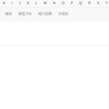
H
I
J
K
L
M
N
O
P
Q
R
S
T
福田
睿蓝汽车
福汽启腾
方程豹