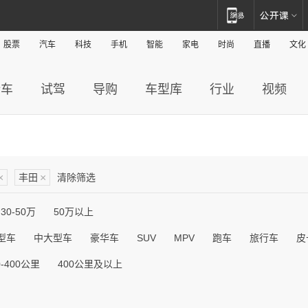
股票
汽车
科技
手机
智能
家电
时尚
直播
文化
新车
试驾
导购
车型库
行业
视频
×
丰田
×
清除筛选
30-50万
50万以上
型车
中大型车
豪华车
SUV
MPV
跑车
旅行车
皮
0-400公里
400公里及以上