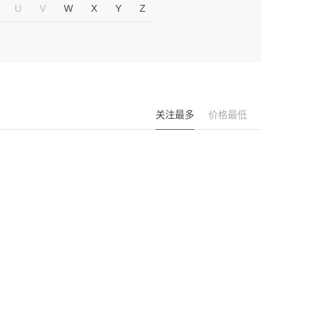
U
V
W
X
Y
Z
关注最多
价格最低