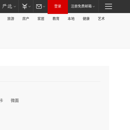
登录
注册免费邮箱
旅游
房产
家居
教育
本地
健康
艺术
卡
微面