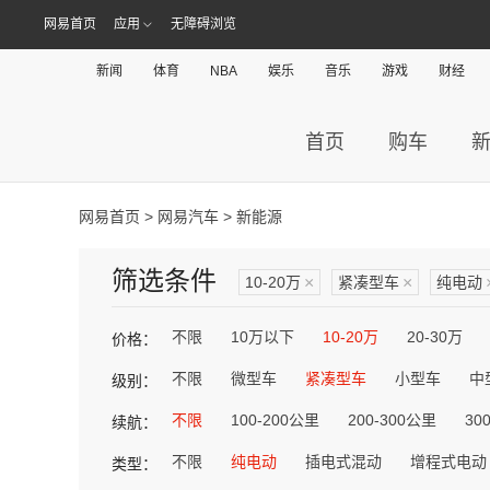
网易首页
应用
无障碍浏览
新闻
体育
NBA
娱乐
音乐
游戏
财经
首页
购车
网易首页
>
网易汽车
> 新能源
筛选条件
10-20万
×
紧凑型车
×
纯电动
不限
10万以下
10-20万
20-30万
价格：
不限
微型车
紧凑型车
小型车
中
级别：
不限
100-200公里
200-300公里
30
续航：
不限
纯电动
插电式混动
增程式电动
类型：