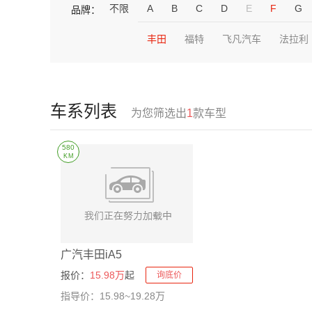
不限
A
B
C
D
E
F
G
品牌：
丰田
福特
飞凡汽车
法拉利
车系列表
为您筛选出
1
款车型
580
KM
广汽丰田iA5
报价：
15.98万
起
询底价
指导价：15.98~19.28万