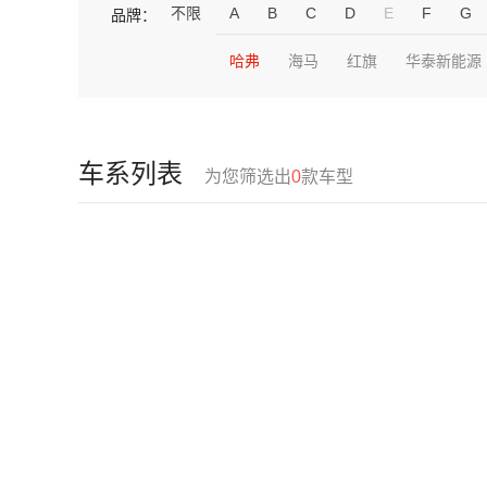
不限
A
B
C
D
E
F
G
品牌：
哈弗
海马
红旗
华泰新能源
车系列表
为您筛选出
0
款车型