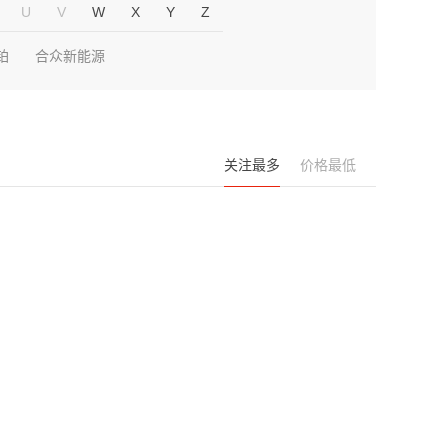
U
V
W
X
Y
Z
铂
合众新能源
关注最多
价格最低