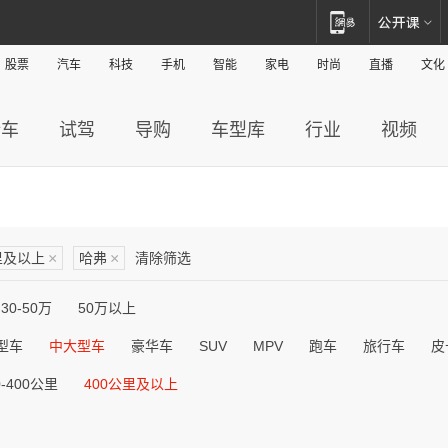
股票
汽车
科技
手机
智能
家电
时尚
直播
文化
新车
试驾
导购
车型库
行业
视频
里及以上
×
哈弗
×
清除筛选
30-50万
50万以上
型车
中大型车
豪华车
SUV
MPV
跑车
旅行车
皮
0-400公里
400公里及以上