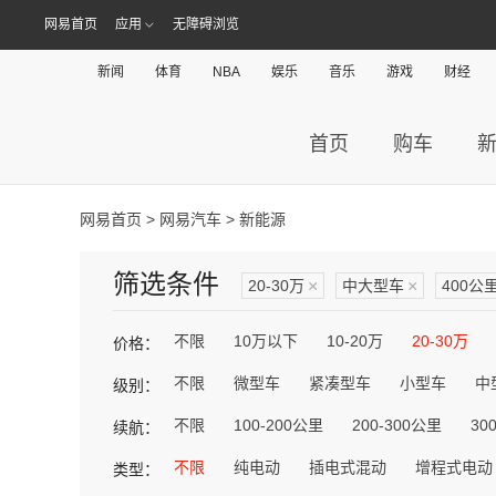
网易首页
应用
无障碍浏览
新闻
体育
NBA
娱乐
音乐
游戏
财经
首页
购车
网易首页
>
网易汽车
> 新能源
筛选条件
20-30万
×
中大型车
×
400公
不限
10万以下
10-20万
20-30万
价格：
不限
微型车
紧凑型车
小型车
中
级别：
不限
100-200公里
200-300公里
30
续航：
不限
纯电动
插电式混动
增程式电动
类型：