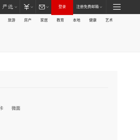
登录
注册免费邮箱
旅游
房产
家居
教育
本地
健康
艺术
卡
微面