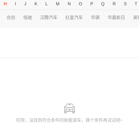
H
I
J
K
L
M
N
O
P
Q
R
S
T
合创
恒驰
汉腾汽车
红星汽车
华骐
华晨新日
昊
哎呀，没找到符合条件的新能源车，换个条件再试试吧~