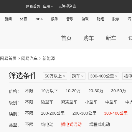
网易首页
应用
无障碍浏览
新闻
体育
NBA
娱乐
音乐
游戏
财经
股票
汽
首页
购车
新车
网易首页
>
网易汽车
> 新能源
筛选条件
50万以上
×
跑车
×
300-400公里
×
插
不限
10万以下
10-20万
20-30万
30-50万
价格：
不限
微型车
紧凑型车
小型车
中型车
中
级别：
不限
100-200公里
200-300公里
300-400公里
续航：
不限
纯电动
插电式混动
增程式电动
类型：