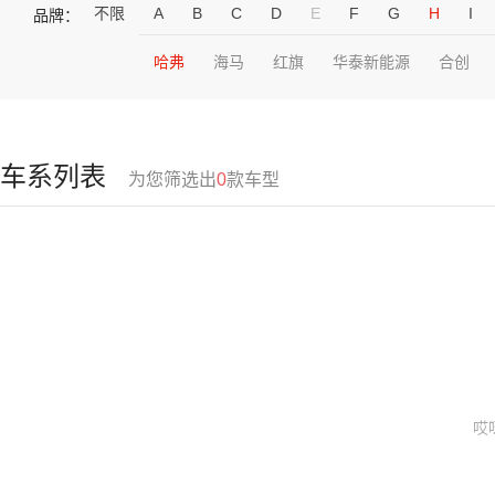
不限
A
B
C
D
E
F
G
H
I
品牌：
哈弗
海马
红旗
华泰新能源
合创
车系列表
为您筛选出
0
款车型
哎