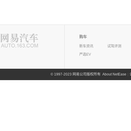
购车
新车资讯
试驾评测
严选EV
©
1997-2023 网易公司版权所有
About NetEase
|