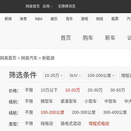
网易首页
应用
无障碍浏览
新闻
体育
NBA
娱乐
音乐
游戏
财经
股票
汽
首页
购车
新车
网易首页
>
网易汽车
> 新能源
筛选条件
10-20万
×
SUV
×
100-200公里
×
增程
不限
10万以下
10-20万
20-30万
30-50万
价格：
不限
微型车
紧凑型车
小型车
中型车
中
级别：
不限
100-200公里
200-300公里
300-400公里
续航：
不限
纯电动
插电式混动
增程式电动
类型：