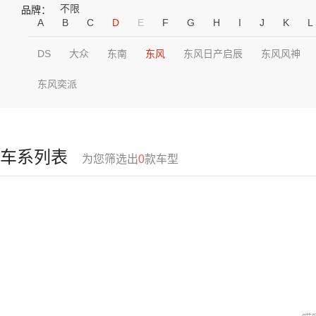
不限
品牌：
A
B
C
D
E
F
G
H
I
J
K
L
DS
大众
东南
东风
东风日产启辰
东风风神
东风奕派
车系列表
为您筛选出
0
款车型