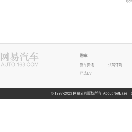
哎
购车
新车资讯
试驾评测
严选EV
©
1997-2023 网易公司版权所有
About NetEase
|