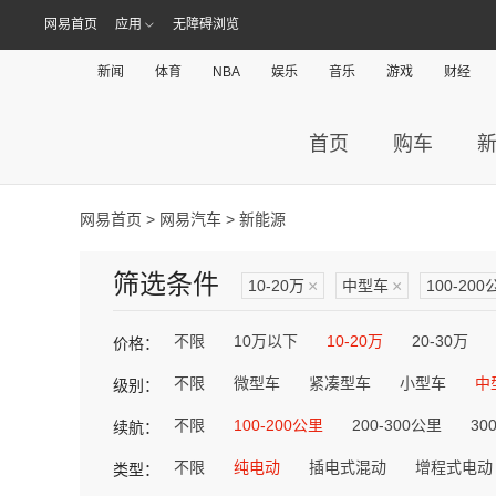
网易首页
应用
无障碍浏览
新闻
体育
NBA
娱乐
音乐
游戏
财经
首页
购车
网易首页
>
网易汽车
> 新能源
筛选条件
10-20万
×
中型车
×
100-200
不限
10万以下
10-20万
20-30万
价格：
不限
微型车
紧凑型车
小型车
中
级别：
不限
100-200公里
200-300公里
30
续航：
不限
纯电动
插电式混动
增程式电动
类型：