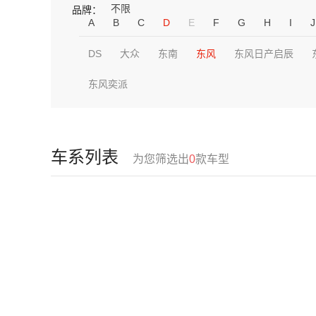
不限
品牌：
A
B
C
D
E
F
G
H
I
J
DS
大众
东南
东风
东风日产启辰
东风奕派
车系列表
为您筛选出
0
款车型