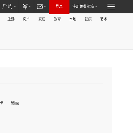
登录
注册免费邮箱
旅游
房产
家居
教育
本地
健康
艺术
卡
微面