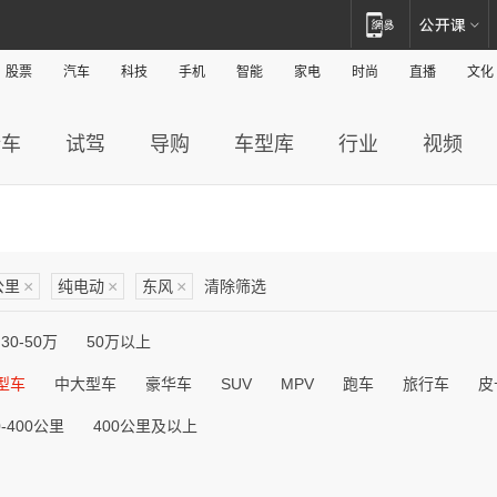
股票
汽车
科技
手机
智能
家电
时尚
直播
文化
新车
试驾
导购
车型库
行业
视频
公里
×
纯电动
×
东风
×
清除筛选
30-50万
50万以上
型车
中大型车
豪华车
SUV
MPV
跑车
旅行车
皮
0-400公里
400公里及以上