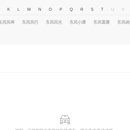
K
L
M
N
O
P
Q
R
S
T
U
V
东风风神
东风风行
东风风光
东风小康
东风富康
东风纳