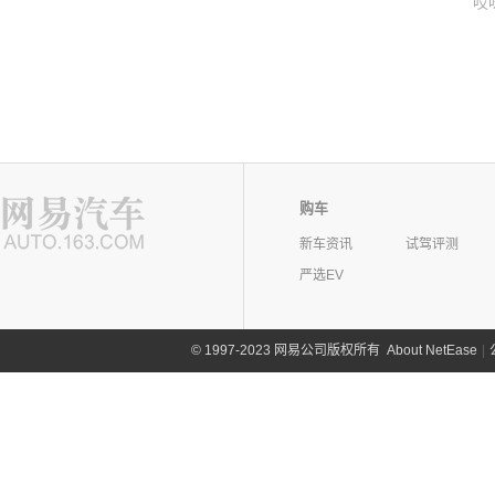
哎
购车
新车资讯
试驾评测
严选EV
©
1997-2023 网易公司版权所有
About NetEase
|