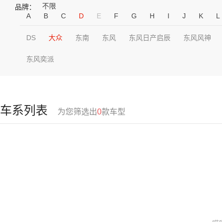
不限
品牌：
A
B
C
D
E
F
G
H
I
J
K
L
DS
大众
东南
东风
东风日产启辰
东风风神
东风奕派
车系列表
为您筛选出
0
款车型