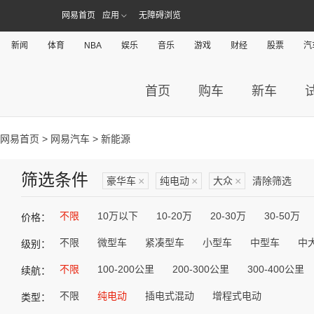
网易首页
应用
无障碍浏览
新闻
体育
NBA
娱乐
音乐
游戏
财经
股票
汽
首页
购车
新车
网易首页
>
网易汽车
> 新能源
筛选条件
豪华车
×
纯电动
×
大众
×
清除筛选
不限
10万以下
10-20万
20-30万
30-50万
价格：
不限
微型车
紧凑型车
小型车
中型车
中
级别：
不限
100-200公里
200-300公里
300-400公里
续航：
不限
纯电动
插电式混动
增程式电动
类型：