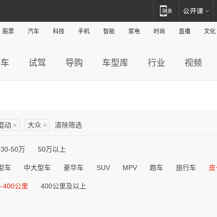
股票
汽车
科技
手机
智能
家电
时尚
直播
文化
新车
试驾
导购
车型库
行业
视频
混动
×
大众
×
清除筛选
30-50万
50万以上
型车
中大型车
豪华车
SUV
MPV
跑车
旅行车
皮
0-400公里
400公里及以上