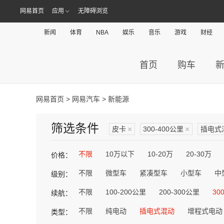
网易首页
应用
无障碍浏览
新闻
体育
NBA
娱乐
音乐
游戏
财经
首页
购车
网易首页
>
网易汽车
> 新能源
筛选条件
皮卡
×
300-400公里
×
插电式
不限
10万以下
10-20万
20-30万
价格：
不限
微型车
紧凑型车
小型车
中
级别：
不限
100-200公里
200-300公里
30
续航：
不限
纯电动
插电式混动
增程式电动
类型：