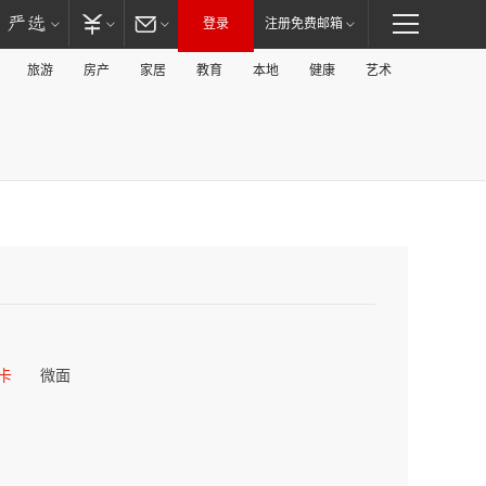
登录
注册免费邮箱
旅游
房产
家居
教育
本地
健康
艺术
卡
微面