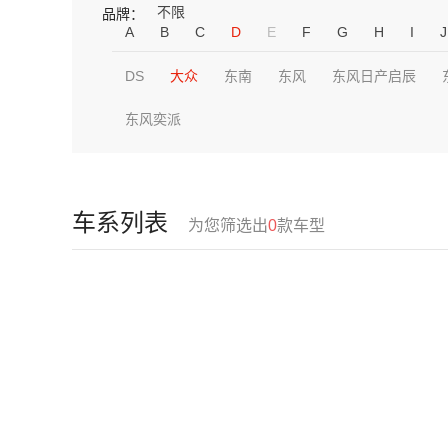
不限
品牌：
A
B
C
D
E
F
G
H
I
J
DS
大众
东南
东风
东风日产启辰
东风奕派
车系列表
为您筛选出
0
款车型