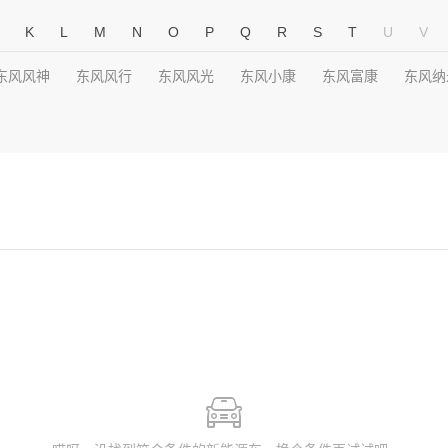
K
L
M
N
O
P
Q
R
S
T
U
V
东风风神
东风风行
东风风光
东风小康
东风富康
东风纳