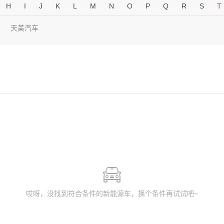
H
I
J
K
L
M
N
O
P
Q
R
S
T
天美汽车
哎呀，没找到符合条件的新能源车，换个条件再试试吧~