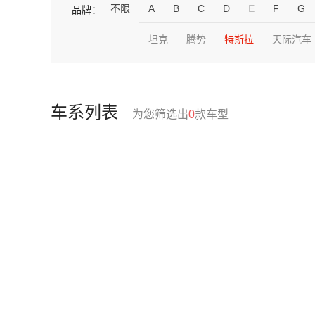
不限
A
B
C
D
E
F
G
品牌：
坦克
腾势
特斯拉
天际汽车
车系列表
为您筛选出
0
款车型