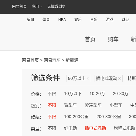
网易首页
应用
无障碍浏览
新闻
体育
NBA
娱乐
音乐
游戏
财经
首页
购车
网易首页
>
网易汽车
> 新能源
筛选条件
50万以上
×
插电式混动
×
特斯
不限
10万以下
10-20万
20-30万
价格：
不限
微型车
紧凑型车
小型车
中
级别：
不限
100-200公里
200-300公里
30
续航：
不限
纯电动
插电式混动
增程式电动
类型：