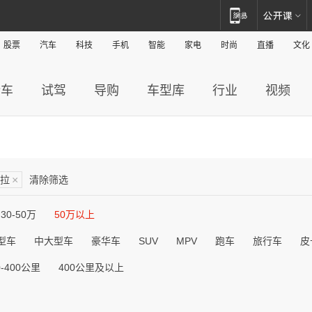
股票
汽车
科技
手机
智能
家电
时尚
直播
文化
新车
试驾
导购
车型库
行业
视频
拉
×
清除筛选
30-50万
50万以上
型车
中大型车
豪华车
SUV
MPV
跑车
旅行车
皮
0-400公里
400公里及以上