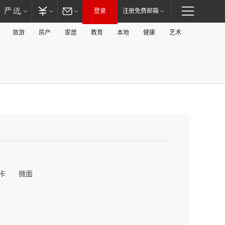
登录
注册免费邮箱
旅游
房产
家居
教育
本地
健康
艺术
卡
微面