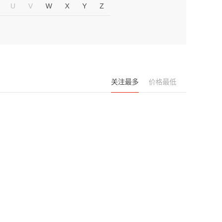
U
V
W
X
Y
Z
关注最多
价格最低