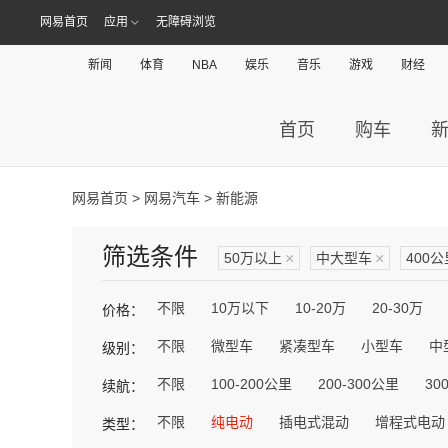
网易首页
应用
无障碍浏览
新闻
体育
NBA
娱乐
音乐
游戏
财经
首页
购车
网易首页
>
网易汽车
> 新能源
筛选条件
50万以上
×
中大型车
×
400
不限
10万以下
10-20万
20-30万
价格：
不限
微型车
紧凑型车
小型车
中
级别：
不限
100-200公里
200-300公里
30
续航：
不限
纯电动
插电式混动
增程式电动
类型：