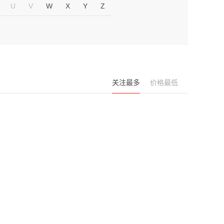
U
V
W
X
Y
Z
关注最多
价格最低