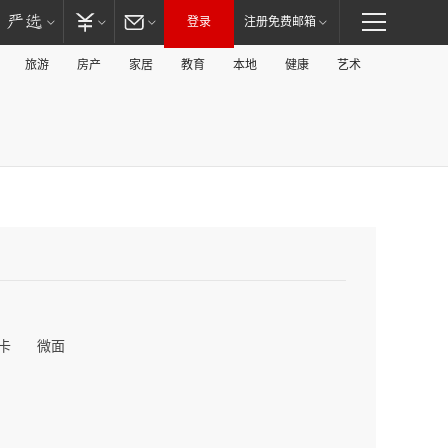
登录
注册免费邮箱
旅游
房产
家居
教育
本地
健康
艺术
卡
微面