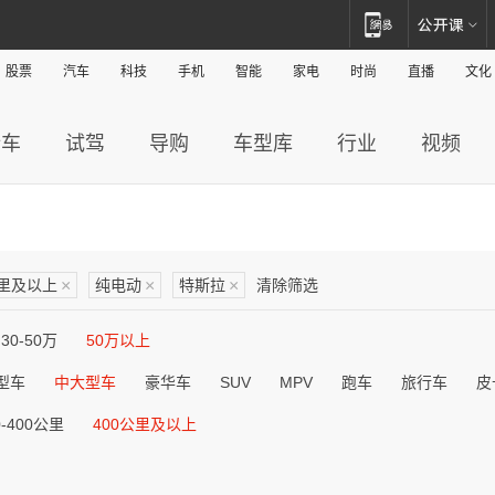
股票
汽车
科技
手机
智能
家电
时尚
直播
文化
新车
试驾
导购
车型库
行业
视频
公里及以上
×
纯电动
×
特斯拉
×
清除筛选
30-50万
50万以上
型车
中大型车
豪华车
SUV
MPV
跑车
旅行车
皮
0-400公里
400公里及以上