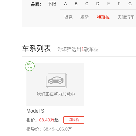
不限
A
B
C
D
E
F
G
品牌：
坦克
腾势
特斯拉
天际汽车
车系列表
为您筛选出
1
款车型
663
KM
Model S
报价：
68.49万
起
询底价
指导价：68.49~106.0万