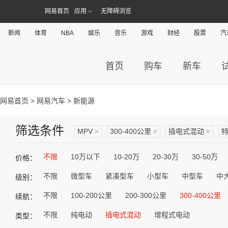
网易首页
应用
无障碍浏览
新闻
体育
NBA
娱乐
音乐
游戏
财经
股票
汽
首页
购车
新车
网易首页
>
网易汽车
> 新能源
筛选条件
MPV
×
300-400公里
×
插电式混动
×
不限
10万以下
10-20万
20-30万
30-50万
价格：
不限
微型车
紧凑型车
小型车
中型车
中
级别：
不限
100-200公里
200-300公里
300-400公里
续航：
不限
纯电动
插电式混动
增程式电动
类型：