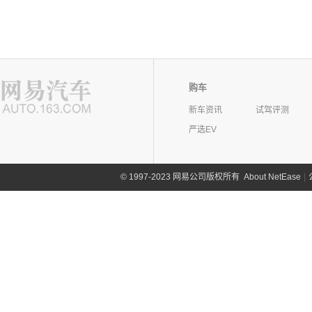
购车
新车资讯
试驾评测
严选EV
©
1997-2023 网易公司版权所有
About NetEase
|