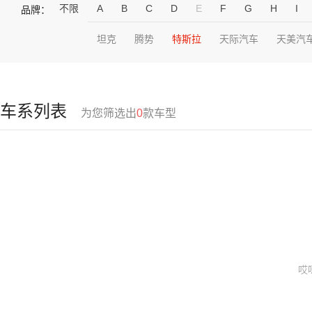
不限
A
B
C
D
E
F
G
H
I
品牌：
坦克
腾势
特斯拉
天际汽车
天美汽
车系列表
为您筛选出
0
款车型
哎